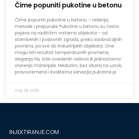
Čime popuniti pukotine u betonu
Čime popuniti pukotine u betonu – rešenja,
metode i preporuke Pukotine u betonu su česta
pojava na različitim vrstama objekata – od
stambenih i poslovnih zgrada, preko saobraćajnih
površina, pa sve do industrijskih objekata. One
mogu biti rezultat temperaturnih promena,
sleganja tla, loše izvedenih radova ili jednostavno
starenja materijala. Međutim, bez obzira na uzrok,
pravovremena i kvalitetna sanacija pukotina je
maj 28, 2025
INJEKTIRANJE.COM