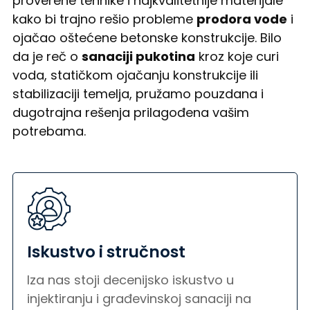
proverene tehnike i najkvalitetnije materijale
kako bi trajno rešio probleme
prodora vode
i
ojačao oštećene betonske konstrukcije. Bilo
da je reč o
sanaciji pukotina
kroz koje curi
voda, statičkom ojačanju konstrukcije ili
stabilizaciji temelja, pružamo pouzdana i
dugotrajna rešenja prilagođena vašim
potrebama.
Iskustvo i stručnost
Iza nas stoji decenijsko iskustvo u
injektiranju i građevinskoj sanaciji na