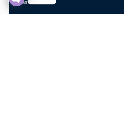
rešenje.
Open chaty
Injektiranje Srbija
Injektiranje
je savremena tehnika koja
podrazumeva ubrizgavanje specijalnih
materijala (smola ili cementnih smeša) pod
pritiskom u pukotine, šupljine ili pore
materijala kako bi se konstrukcija ojačala ili
zaptile neželjene propuštine. Ova metoda
omogućava
sanaciju betona
i zidanih
struktura
bez obimnih građevinskih radova
,
jer se smole injektiraju kroz male bušotine
direktno u problematična mesta.
Opis problema:
Vremenom se na betonskim