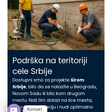
Podrška na teritoriji
cele Srbije
Dostupni smo za projekte
širom
Srbije
, bilo da se nalazite u Beogradu,
Novom Sadu ili bilo kom drugom
mestu. Naš tim dolazi na lice mesta,
procenjuje situaciju i nudi optimalno
Kontakt