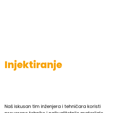
Injektiranje
Injektiranje – moćno i efikasno rešenje
za hidroizolaciju i konsolidaciju
konstrukcija
Naš iskusan tim inženjera i tehničara koristi