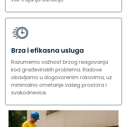
Brza i efikasna usluga
Razumemo važnost brzog reagovanja
kod građevinskih problema. Radove
obavljamo u dogovorenim rokovima, uz
minimalno ometanje vašeg prostora i
svakodnevice.